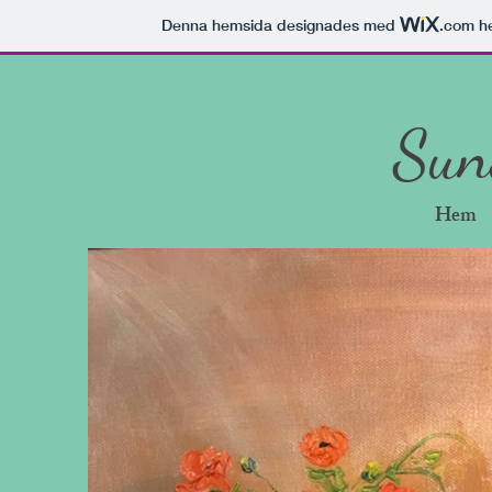
Denna hemsida designades med
.com
he
Suns
Hem