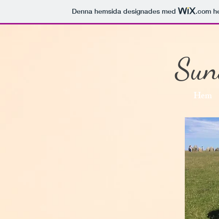
Denna hemsida designades med
.com
he
Suns
Hem